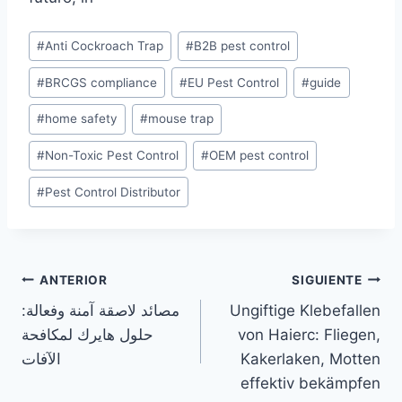
Etiquetas
#
Anti Cockroach Trap
#
B2B pest control
de
#
BRCGS compliance
#
EU Pest Control
#
guide
la
entrada:
#
home safety
#
mouse trap
#
Non-Toxic Pest Control
#
OEM pest control
#
Pest Control Distributor
Navegación
ANTERIOR
SIGUIENTE
مصائد لاصقة آمنة وفعالة:
Ungiftige Klebefallen
de
حلول هايرك لمكافحة
von Haierc: Fliegen,
entradas
الآفات
Kakerlaken, Motten
effektiv bekämpfen