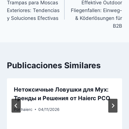
Trampas para Moscas
Effektive Outdoor
de
Exteriores: Tendencias
Fliegenfallen: Einweg-
entradas
y Soluciones Efectivas
& Köderlösungen für
B2B
Publicaciones Similares
Нетоксичные Ловушки для Мух:
Тренды и Решения от Haierc PCO
Por
haierc
04/11/2026