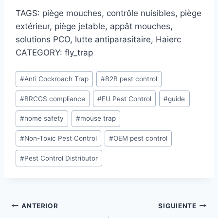
TAGS: piège mouches, contrôle nuisibles, piège
extérieur, piège jetable, appât mouches,
solutions PCO, lutte antiparasitaire, Haierc
CATEGORY: fly_trap
Etiquetas
#
Anti Cockroach Trap
#
B2B pest control
de
#
BRCGS compliance
#
EU Pest Control
#
guide
la
entrada:
#
home safety
#
mouse trap
#
Non-Toxic Pest Control
#
OEM pest control
#
Pest Control Distributor
Navegación
ANTERIOR
SIGUIENTE