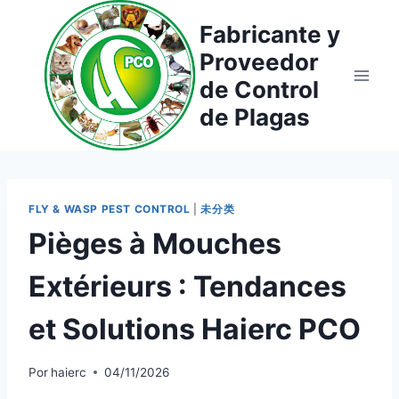
Saltar
Fabricante y
al
Proveedor
contenido
de Control
de Plagas
FLY & WASP PEST CONTROL
|
未分类
Pièges à Mouches
Extérieurs : Tendances
et Solutions Haierc PCO
Por
haierc
04/11/2026