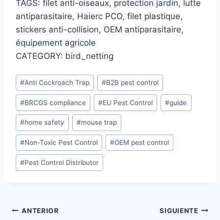
TAGS: filet anti-oiseaux, protection jardin, lutte
antiparasitaire, Haierc PCO, filet plastique,
stickers anti-collision, OEM antiparasitaire,
équipement agricole
CATEGORY: bird_netting
Etiquetas
#
Anti Cockroach Trap
#
B2B pest control
de
#
BRCGS compliance
#
EU Pest Control
#
guide
la
entrada:
#
home safety
#
mouse trap
#
Non-Toxic Pest Control
#
OEM pest control
#
Pest Control Distributor
Navegación
ANTERIOR
SIGUIENTE