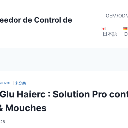
OEM/ODM
veedor de Control de
日本語
D
ONTROL
|
未分类
Glu Haierc : Solution Pro con
 & Mouches
026