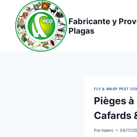
Saltar
al
Fabricante y Pro
contenido
Plagas
FLY & WASP PEST C
Pièges à 
Cafards
Por
haierc
04/11/2