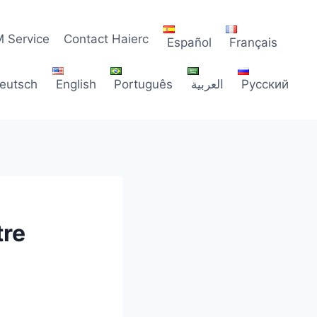
 Service
Contact Haierc
Español
Français
eutsch
English
Português
العربية
Русский
tre