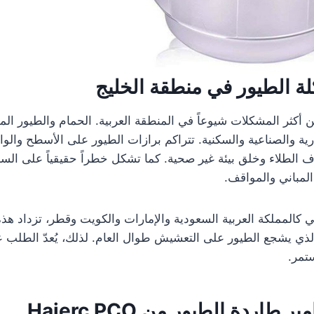
ة الطيور في منطقة الخليج
ن أكثر المشكلات شيوعاً في المنطقة العربية. الحمام والطيور الم
رية والصناعية والسكنية. تتراكم برازات الطيور على الأسطح والو
اف الطلاء وخلق بيئة غير صحية. كما تشكل خطراً حقيقياً على السل
لمباني والمواقف.
ي كالمملكة العربية السعودية والإمارات والكويت وقطر، تزداد هذ
 الذي يشجع الطيور على التعشيش طوال العام. لذلك، يُعدّ الطلب
تمر.
اردة الطيور من Haierc PCO