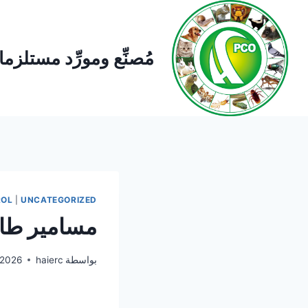
لتجاوز
لى
لمحتوى
مُصنِّع ومورِّد مستلز
ROL
|
UNCATEGORIZED
مسامير طاردة للطي
بواسطة
haierc
/2026