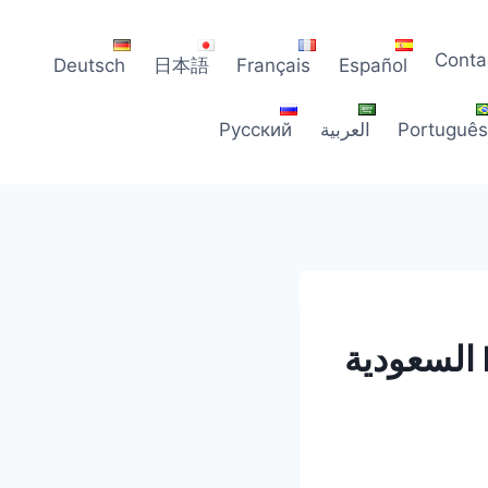
Conta
Deutsch
日本語
Français
Español
Portuguê
العربية
Русский