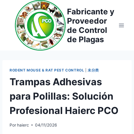
Saltar
Fabricante y
al
Proveedor
contenido
de Control
de Plagas
RODENT MOUSE & RAT PEST CONTROL
|
未分类
Trampas Adhesivas
para Polillas: Solución
Profesional Haierc PCO
Por
haierc
04/11/2026