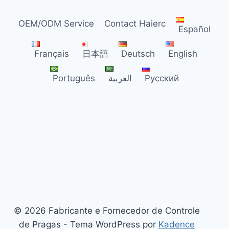
DISTRIBUIDORES
NO
OEM/ODM Service
Contact Haierc
BRASIL
Español
Français
日本語
Deutsch
English
Português
العربية
Русский
© 2026 Fabricante e Fornecedor de Controle
de Pragas - Tema WordPress por
Kadence