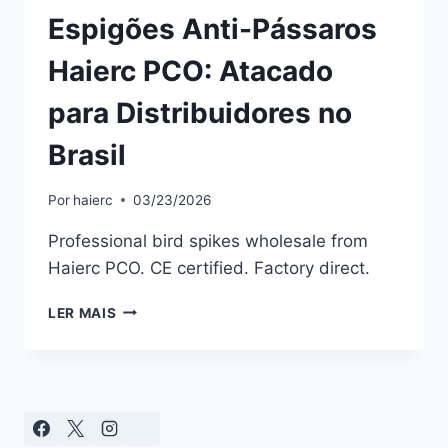
Espigões Anti-Pássaros
Haierc PCO: Atacado
para Distribuidores no
Brasil
Por
haierc
03/23/2026
Professional bird spikes wholesale from
Haierc PCO. CE certified. Factory direct.
ESPIGÕES
LER MAIS
ANTI-
PÁSSAROS
HAIERC
PCO:
ATACADO
PARA