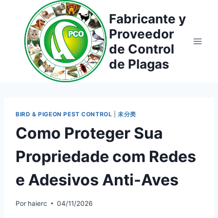
Saltar
Fabricante y
al
Proveedor
contenido
de Control
de Plagas
BIRD & PIGEON PEST CONTROL
|
未分类
Como Proteger Sua
Propriedade com Redes
e Adesivos Anti-Aves
Por
haierc
04/11/2026