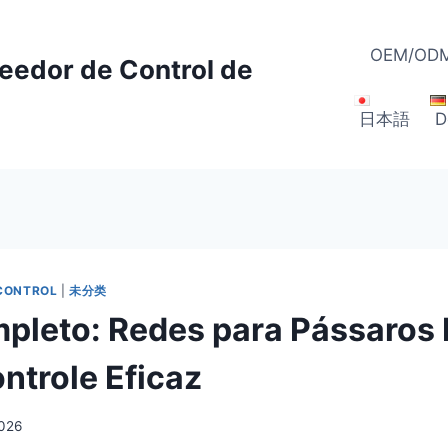
OEM/ODM
veedor de Control de
日本語
D
 CONTROL
|
未分类
pleto: Redes para Pássaros 
ntrole Eficaz
026