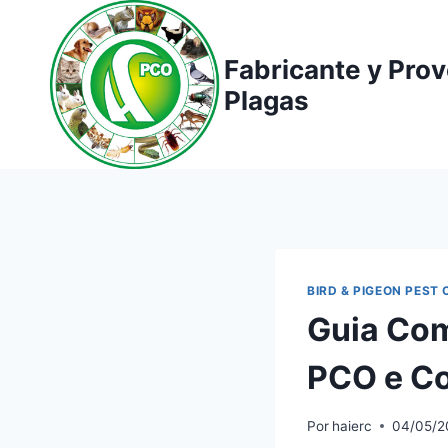
Saltar
al
Fabricante y Pro
contenido
Plagas
BIRD & PIGEON PEST
Guia Com
PCO e Co
Por
haierc
04/05/2