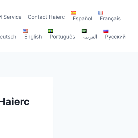
 Service
Contact Haierc
Español
Français
eutsch
English
Português
العربية
Русский
Haierc