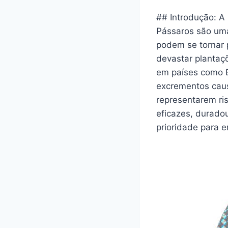
## Introdução: A
Pássaros são uma
podem se tornar 
devastar plantaçõ
em países como Br
excrementos causa
representarem ri
eficazes, durado
prioridade para e