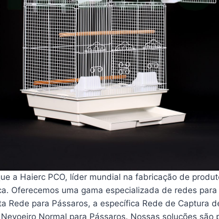
ue a Haierc PCO, líder mundial na fabricação de produt
ca. Oferecemos uma gama especializada de redes para
sta Rede para Pássaros, a específica Rede de Captura d
 Nevoeiro Normal para Pássaros. Nossas soluções são 