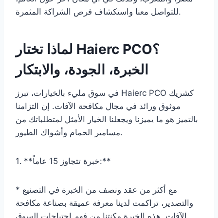
للتواصل معنا واستكشاف فرص الشراكة المثمرة.
لماذا تختار Haierc PCO؟
الخبرة، الجودة، والابتكار
في سوق مليء بالخيارات، تبرز Haierc PCO كشريك
موثوق ورائد في مجال مكافحة الآفات. إن التزامنا
بالتميز هو ما يميزنا ويجعلنا الخيار الأمثل لمتطلباتك من
مسامير الحمام وأشواك الطيور.
1. **خبرة تتجاوز 15 عاماً:**
* مع أكثر من عقد ونصف من الخبرة في التصنيع
والتصدير، تراكمت لدينا معرفة عميقة بصناعة مكافحة
الآفات. هذه الخبرة مكنتنا من فهم احتياجات السوق