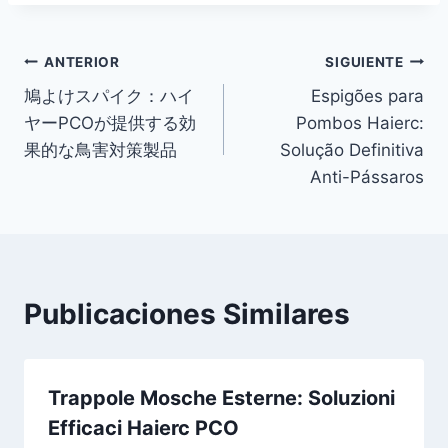
Navegación
ANTERIOR
SIGUIENTE
鳩よけスパイク：ハイ
Espigões para
de
ヤーPCOが提供する効
Pombos Haierc:
entradas
果的な鳥害対策製品
Solução Definitiva
Anti-Pássaros
Publicaciones Similares
Trappole Mosche Esterne: Soluzioni
Efficaci Haierc PCO