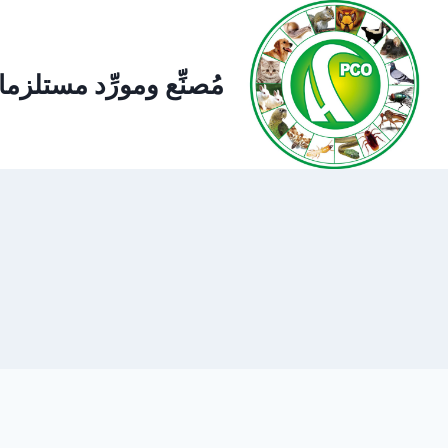
لتجاوز
لى
لمحتوى
مُصنِّع ومورِّد مستلز