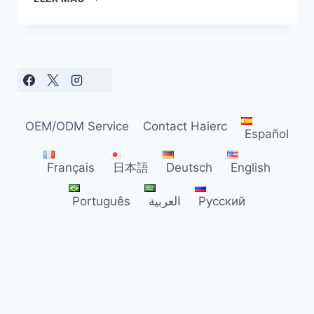
GESTION
INTÉGRÉE
DES
NUISIBLES
(GIN)
:
UNE
STRATÉGIE
OEM/ODM Service
Contact Haierc
ESSENTIELLE
Español
POUR
LES
Français
日本語
Deutsch
English
INDUSTRIES
AGROALIMENTAIRES
Português
العربية
Русский
ET
ENTREPÔTS
FRIGORIFIQUES
À
ENJEUX
CRITIQUES