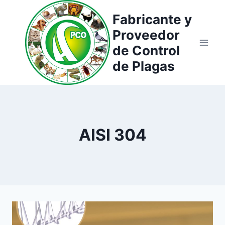
Saltar
Fabricante y
al
Proveedor
contenido
de Control
de Plagas
AISI 304