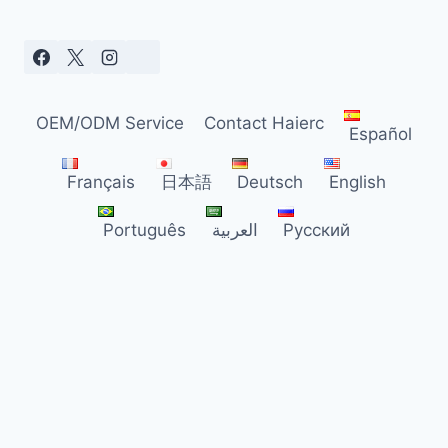
316:
ПОЛНОЕ
РУКОВОДСТВО
ПО
ВЫБОРУ
OEM/ODM Service
Contact Haierc
ПРОМЫШЛЕННЫХ
Español
ШИПОВ
ОТ
Français
日本語
Deutsch
English
ПТИЦ
В
Português
العربية
Русский
РОССИИ