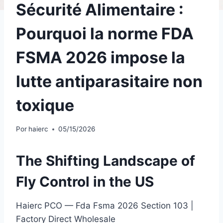
Sécurité Alimentaire :
Pourquoi la norme FDA
FSMA 2026 impose la
lutte antiparasitaire non
toxique
Por
haierc
05/15/2026
Th
e
Sh
if
ti
n
g
La
n
ds
cape of
Fly Control in the US
Haierc PCO — Fda Fsma 2026 Section 103 |
Factory Direct Wholesale