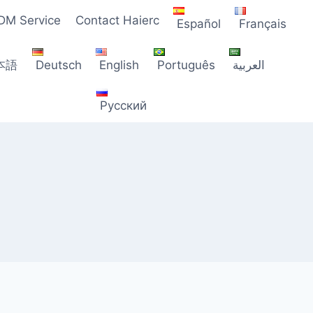
M Service
Contact Haierc
Español
Français
本語
Deutsch
English
Português
العربية
Русский