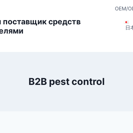
OEM/OD
и поставщик средств
日
телями
B2B pest control