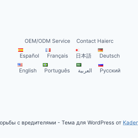
OEM/ODM Service
Contact Haierc
Español
Français
日本語
Deutsch
English
Português
العربية
Русский
орьбы с вредителями - Тема для WordPress от
Kade