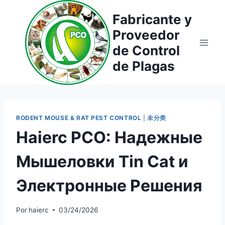
Saltar
Fabricante y
al
Proveedor
contenido
de Control
de Plagas
RODENT MOUSE & RAT PEST CONTROL
|
未分类
Haierc PCO: Надежные
Мышеловки Tin Cat и
Электронные Решения
Por
haierc
03/24/2026