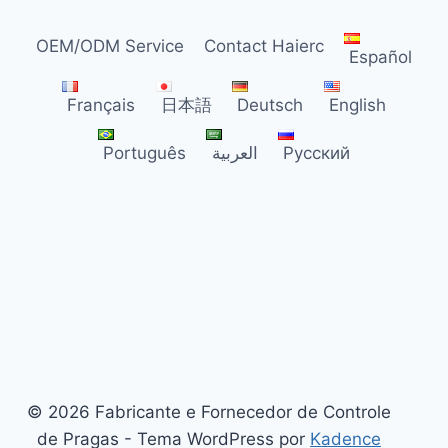
DISTRIBUIDORES
NO
OEM/ODM Service
Contact Haierc
BRASIL
Español
Français
日本語
Deutsch
English
Português
العربية
Русский
© 2026 Fabricante e Fornecedor de Controle
de Pragas - Tema WordPress por
Kadence