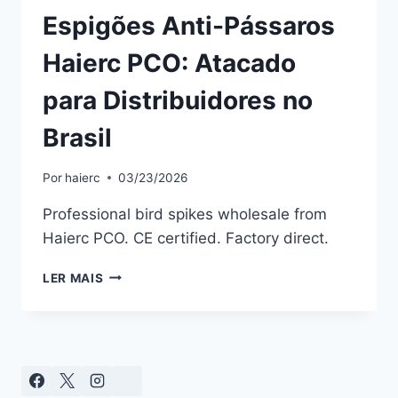
Espigões Anti-Pássaros
Haierc PCO: Atacado
para Distribuidores no
Brasil
Por
haierc
03/23/2026
Professional bird spikes wholesale from
Haierc PCO. CE certified. Factory direct.
ESPIGÕES
LER MAIS
ANTI-
PÁSSAROS
HAIERC
PCO:
ATACADO
PARA