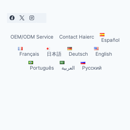
CHÄDLINGSBEKÄMPFUNGSHÄNDLER I
N D
EUTSCHLAND
OEM/ODM Service
Contact Haierc
Español
Français
日本語
Deutsch
English
Português
العربية
Русский