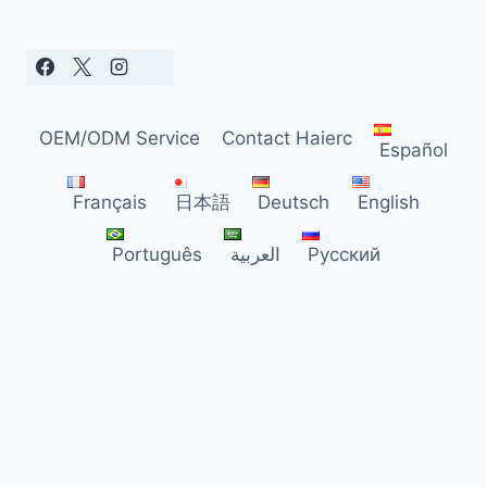
CHÄDLINGSBEKÄMPFUNGSHÄNDLER I
N D
EUTSCHLAND
OEM/ODM Service
Contact Haierc
Español
Français
日本語
Deutsch
English
Português
العربية
Русский