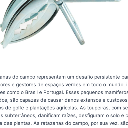
zanas do campo representam um desafio persistente par
ltores e gestores de espaços verdes em todo o mundo, i
es como o Brasil e Portugal. Esses pequenos mamífero
os, são capazes de causar danos extensos e custosos 
 de golfe e plantações agrícolas. As toupeiras, com se
is subterrâneos, danificam raízes, desfiguram o solo 
de das plantas. As ratazanas do campo, por sua vez, sã