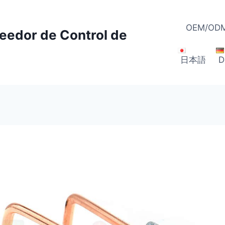
OEM/ODM
veedor de Control de
日本語
D