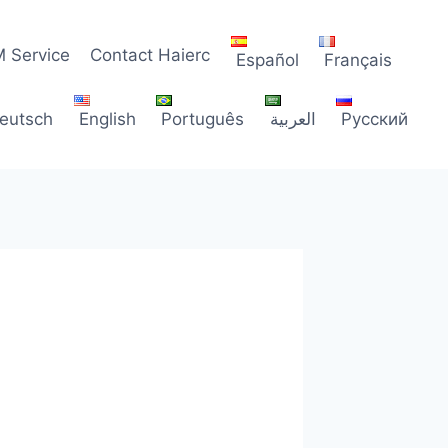
 Service
Contact Haierc
Español
Français
eutsch
English
Português
العربية
Русский