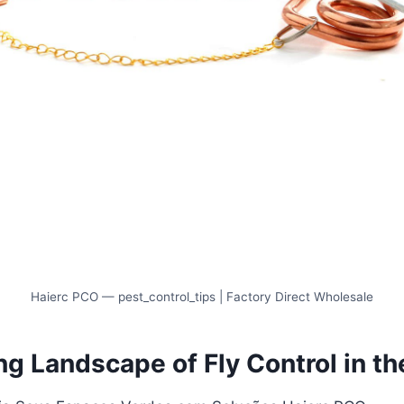
Haierc PCO — pest_control_tips | Factory Direct Wholesale
n
g
La
n
ds
cape of Fly Control in t