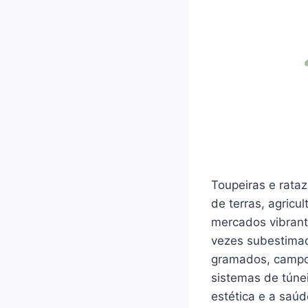
Toupeiras e rata
de terras, agricu
mercados vibrant
vezes subestimad
gramados, campos
sistemas de túne
estética e a saú