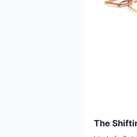
Th
e
Sh
if
ti