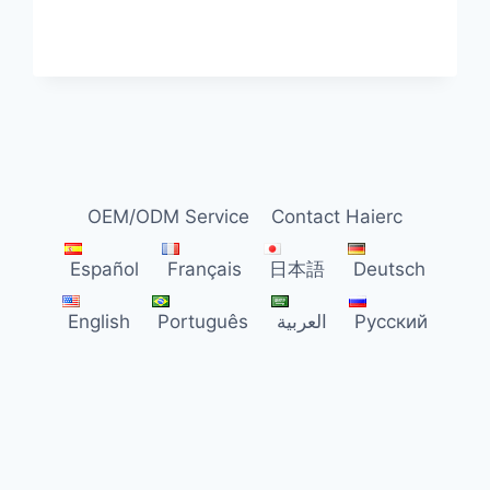
OEM/ODM Service
Contact Haierc
Español
Français
日本語
Deutsch
English
Português
العربية
Русский