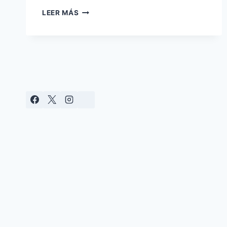
NORMATIVA
LEER MÁS
FDA
FSMA
2026:
POR
QUÉ
LAS
BARRERAS
FÍSICAS
NO
TÓXICAS
SON
CLAVE
PARA
LA
SEGURIDAD
ALIMENTARIA
EN
ESPAÑA