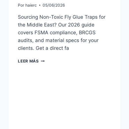
Por
haierc
05/06/2026
Sourcing Non-Toxic Fly Glue Traps for
the Middle East? Our 2026 guide
covers FSMA compliance, BRCGS
audits, and material specs for your
clients. Get a direct fa
2026
LEER MÁS
PRO
GUIDE
TO
GLUE
MOTH
TRAPS
FOR
B2B
BUYERS