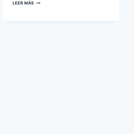
WHY
LEER MÁS
FDA
FSMA
2026
MANDATES
NON-
TOXIC
PHYSICAL
BARRIERS
FOR
FOOD
SAFETY
COMPLIANCE