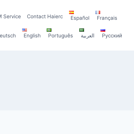
 Service
Contact Haierc
Español
Français
eutsch
English
Português
العربية
Русский