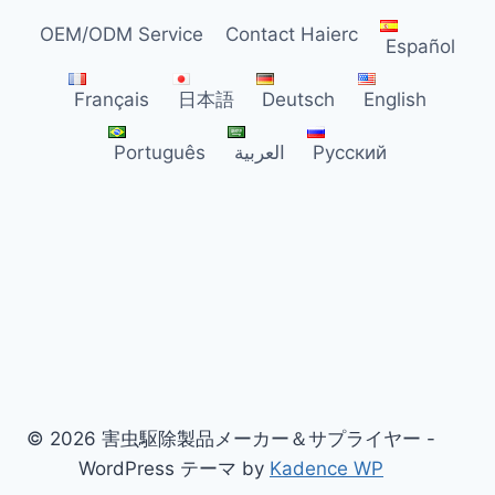
者
OEM/ODM Service
Contact Haierc
向
Español
け
バ
Français
日本語
Deutsch
English
ー
ド
Português
العربية
Русский
ス
パ
イ
ク
卸
売
|
HAIERC
PCO
© 2026 害虫駆除製品メーカー＆サプライヤー -
WordPress テーマ by
Kadence WP