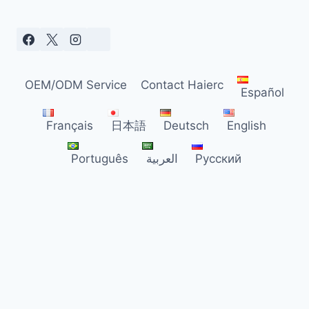
316:
ПОЛНОЕ
РУКОВОДСТВО
ПО
ВЫБОРУ
OEM/ODM Service
Contact Haierc
ПРОМЫШЛЕННЫХ
Español
ШИПОВ
ОТ
Français
日本語
Deutsch
English
ПТИЦ
В
Português
العربية
Русский
РОССИИ